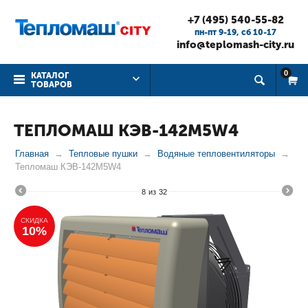
+7 (495) 540-55-82
пн-пт 9-19, cб 10-17
info@teplomash-city.ru
0
КАТАЛОГ
ТОВАРОВ
ТЕПЛОМАШ КЭВ-142М5W4
Главная
Тепловые пушки
Водяные тепловентиляторы
Тепломаш КЭВ-142М5W4
8
из
32
СКИДКА
10%