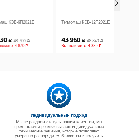
В-9П2021Е
Тепломаш КЭВ-12П2021Е
Тепломаш
43 960
45 50
48 700
48 840
Р
Р
Р
:
4 870
Вы экономите:
4 880
Вы эконом
Р
Р
Индивидуальный подход
Мы не раздаем статусы нашим клиентам, мы
предлагаем и реализовываем индивидуальные
технические решения, которые позволяют
умеренно распорядится бюджетом и получить