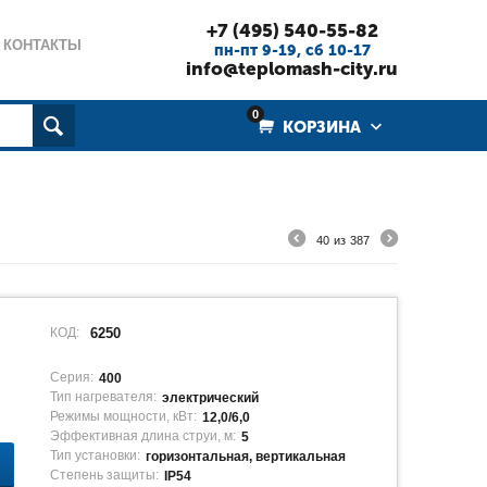
+7 (495) 540-55-82
КОНТАКТЫ
пн-пт 9-19, cб 10-17
info@teplomash-city.ru
0
КОРЗИНА
40
из
387
КОД:
6250
Серия:
400
Тип нагревателя:
электрический
Режимы мощности, кВт:
12,0/6,0
Эффективная длина струи, м:
5
Тип установки:
горизонтальная, вертикальная
Степень защиты:
IP54