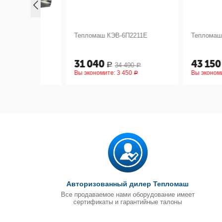
123Е
Тепломаш КЭВ-6П2211Е
Тепломаш КЭВ-6
31 040
43 150
34 490
47 9
Р
Р
Р
Вы экономите:
3 450
Вы экономите:
4 7
Р
Авторизованный дилер Тепломаш
Все продаваемое нами оборудование имеет
сертификаты и гарантийные талоны