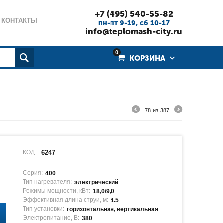
+7 (495) 540-55-82
КОНТАКТЫ
пн-пт 9-19, cб 10-17
info@teplomash-city.ru
0
КОРЗИНА
78
из
387
КОД:
6247
Серия:
400
Тип нагревателя:
электрический
Режимы мощности, кВт:
18,0/9,0
Эффективная длина струи, м:
4.5
Тип установки:
горизонтальная, вертикальная
Электропитание, В:
380