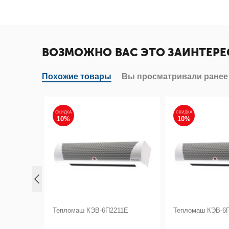
ВОЗМОЖНО ВАС ЭТО ЗАИНТЕРЕ
Похожие товары
Вы просматривали ранее
СКИДКА
СКИДКА
10%
10%
123Е
Тепломаш КЭВ-6П2211Е
Тепломаш КЭВ-6