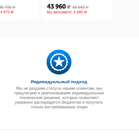
43 960
45 50
48 700
48 840
Р
Р
Р
:
4 870
Вы экономите:
4 880
Вы эконом
Р
Р
Индивидуальный подход
Мы не раздаем статусы нашим клиентам, мы
предлагаем и реализовываем индивидуальные
технические решения, которые позволяют
умеренно распорядится бюджетом и получить
только востребованные опции