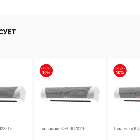
СУЕТ
СКИДКА
СКИДКА
10%
10%
П2221Е
Тепломаш КЭВ-9П2011Е
Тепломаш КЭ