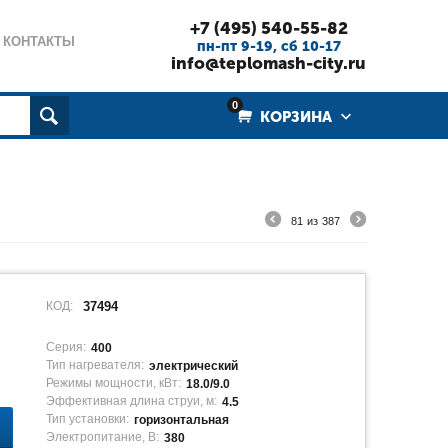
+7 (495) 540-55-82
КОНТАКТЫ
пн-пт 9-19, cб 10-17
info@teplomash-city.ru
0
КОРЗИНА
81
из
387
КОД:
37494
Серия:
400
Тип нагревателя:
электрический
Режимы мощности, кВт:
18.0/9.0
Эффективная длина струи, м:
4.5
Тип установки:
горизонтальная
Электропитание, В:
380