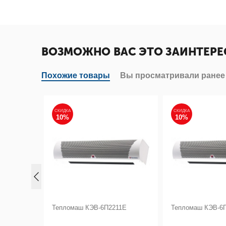
ВОЗМОЖНО ВАС ЭТО ЗАИНТЕРЕ
Похожие товары
Вы просматривали ранее
СКИДКА
СКИДКА
10%
10%
123Е
Тепломаш КЭВ-6П2211Е
Тепломаш КЭВ-6