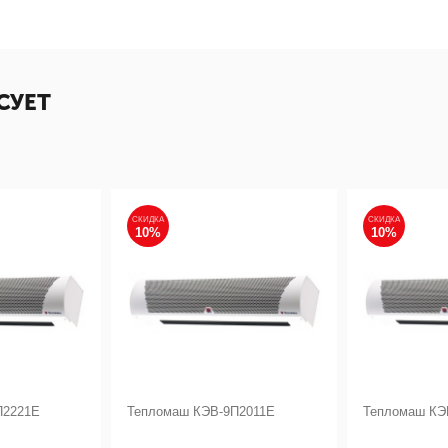
СУЕТ
СКИДКА
СКИДКА
10%
10%
П2221Е
Тепломаш КЭВ-9П2011Е
Тепломаш КЭ