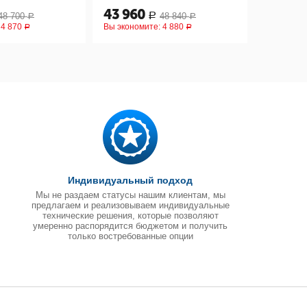
43 960
45 50
48 700
48 840
Р
Р
Р
:
4 870
Вы экономите:
4 880
Вы эконом
Р
Р
Индивидуальный подход
Мы не раздаем статусы нашим клиентам, мы
предлагаем и реализовываем индивидуальные
технические решения, которые позволяют
умеренно распорядится бюджетом и получить
только востребованные опции