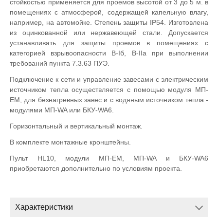
стойкостью применяется для проемов высотой от 3 до 5 м. в
помещениях с атмосферой, содержащей капельную влагу,
например, на автомойке. Степень защиты IP54. Изготовлена
из оцинкованной или нержавеющей стали. Допускается
устанавливать для защиты проемов в помещениях с
категорией взрывоопасности B-Iб, B-IIа при выполнении
требований пункта 7.3.63 ПУЭ.
Подключение к сети и управление завесами с электрическим
источником тепла осуществляется с помощью модуля МП-
ЕМ, для безнагревных завес и с водяным источником тепла -
модулями МП-WA или БКУ-WA6.
Горизонтальный и вертикальный монтаж.
В комплекте монтажные кронштейны.
Пульт HL10, модули МП-EM, MП-WA и БКУ-WA6
приобретаются дополнительно по условиям проекта.
Характеристики