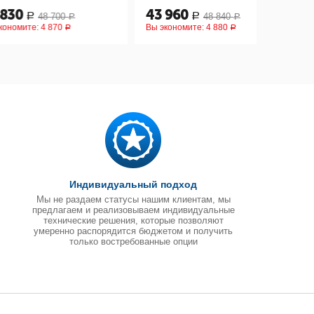
43 960
45 50
48 700
48 840
Р
Р
Р
:
4 870
Вы экономите:
4 880
Вы эконом
Р
Р
Индивидуальный подход
Мы не раздаем статусы нашим клиентам, мы
предлагаем и реализовываем индивидуальные
технические решения, которые позволяют
умеренно распорядится бюджетом и получить
только востребованные опции