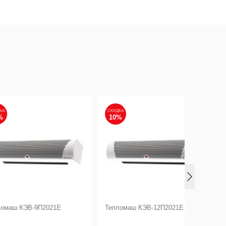
СКИДКА
СКИДКА
10%
10%
В-9П2021Е
Тепломаш КЭВ-12П2021Е
Тепломаш