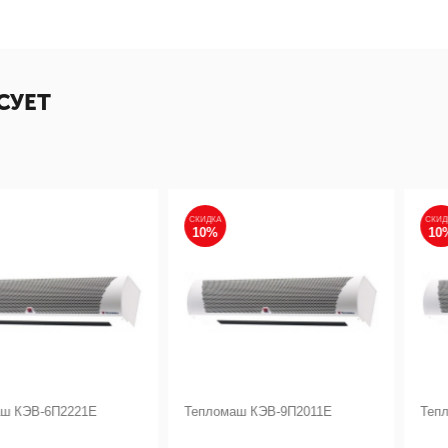
СУЕТ
СКИДКА
СКИДКА
10%
10%
П2221Е
Тепломаш КЭВ-9П2011Е
Тепломаш КЭ