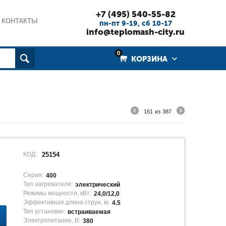
+7 (495) 540-55-82
КОНТАКТЫ
пн-пт 9-19, cб 10-17
info@teplomash-city.ru
0
КОРЗИНА
161
из
387
КОД:
25154
Серия:
400
Тип нагревателя:
электрический
Режимы мощности, кВт:
24,0/12,0
Эффективная длина струи, м:
4.5
Тип установки:
встраиваемая
Электропитание, В:
380