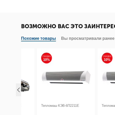
ВОЗМОЖНО ВАС ЭТО ЗАИНТЕРЕ
Похожие товары
Вы просматривали ранее
СКИДКА
СКИДКА
10%
10%
123Е
Тепломаш КЭВ-6П2211Е
Тепломаш КЭВ-6