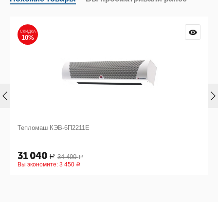
СКИДКА
10%
Тепломаш КЭВ-6П2211Е
31 040
34 490
Р
Р
Вы экономите:
3 450
Р