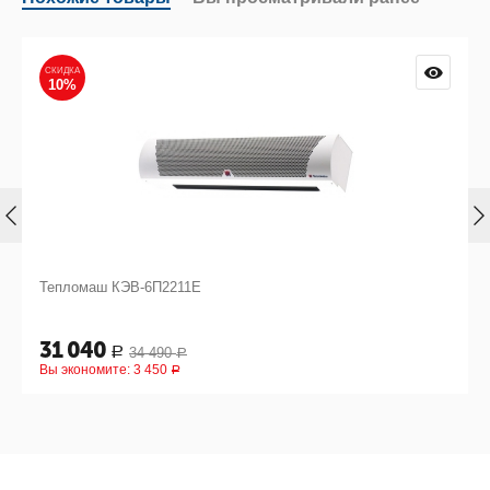
СКИДКА
10%
Тепломаш КЭВ-6П2211Е
31 040
34 490
Р
Р
Вы экономите:
3 450
Р