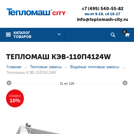
+7 (495) 540-55-82
пн-пт 9-19, cб 10-17
info@teplomash-city.ru
0
КАТАЛОГ
ТОВАРОВ
ТЕПЛОМАШ КЭВ-110П4124W
Главная
Тепловые завесы
Водяные тепловые завесы
Тепломаш КЭВ-110П4124W
11
из
126
СКИДКА
10%