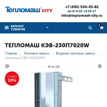
+7 (495) 540-55-82
пн-пт 9-19, cб 10-17
info@teplomash-city.ru
0
КАТАЛОГ
ТОВАРОВ
ТЕПЛОМАШ КЭВ-230П7020W
Главная
Тепловые завесы
Водяные тепловые завесы
Тепломаш КЭВ-230П7020W
50
из
126
СКИДКА
10%