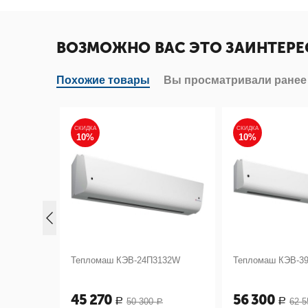
ВОЗМОЖНО ВАС ЭТО ЗАИНТЕРЕ
Похожие товары
Вы просматривали ранее
СКИДКА
СКИДКА
10%
10%
122W
Тепломаш КЭВ-24П3132W
Тепломаш КЭВ-3
45 270
56 300
50 300
62 5
Р
Р
Р
Р