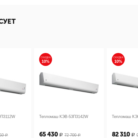
СУЕТ
СКИДКА
СКИДКА
10%
10%
9П3112W
Тепломаш КЭВ-53П3142W
Тепломаш КЭ
65 430
82 310
50
72 700
Р
Р
Р
Р