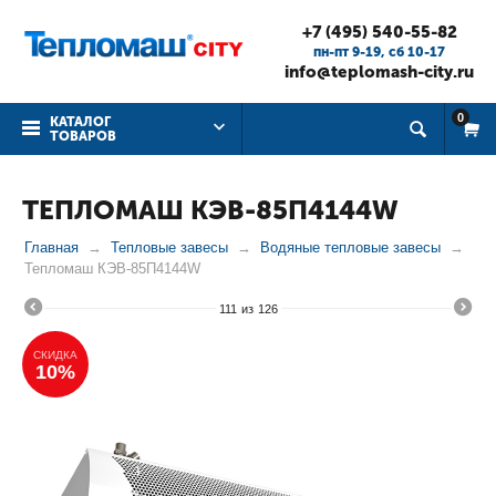
+7 (495) 540-55-82
пн-пт 9-19, cб 10-17
info@teplomash-city.ru
0
КАТАЛОГ
ТОВАРОВ
ТЕПЛОМАШ КЭВ-85П4144W
Главная
Тепловые завесы
Водяные тепловые завесы
Тепломаш КЭВ-85П4144W
111
из
126
СКИДКА
10%