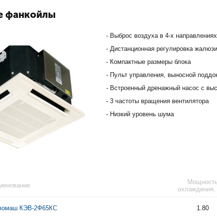
е фанкойлы
- Выброс воздуха в 4-х направления
- Дистанционная регулировка жалюз
- Компактные размеры блока
- Пульт управления, выносной поддо
- Встроенный дренажный насос с вы
- 3 частоты вращения вентилятора
- Низкий уровень шума
Мощност
менование
охлаждения,
ломаш КЭВ-2Ф65КС
1.80