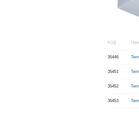
КОД
Наи
35446
Теп
35451
Теп
35452
Теп
35453
Теп