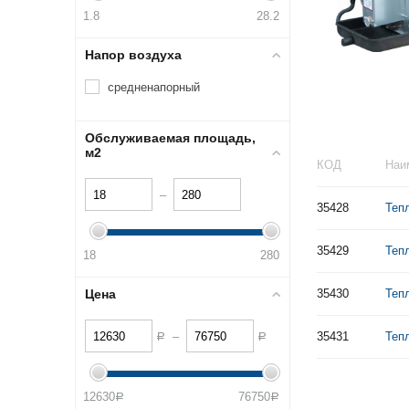
1.8
28.2
Напор воздуха
средненапорный
Обслуживаемая площадь,
м2
КОД
Наи
–
35428
Теп
35429
Теп
18
280
Цена
35430
Теп
–
35431
Теп
Р
Р
12630
76750
Р
Р