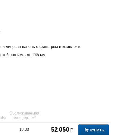
х
и
н и лицевая панель с фильтром в комплекте
сотой подъема до 245 мм
ь
Обслуживаемая
 кВт
площадь, м²
52 050
18.00
КУПИТЬ
Р