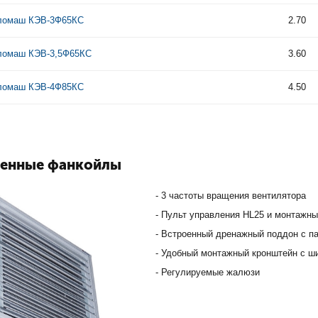
ломаш КЭВ-3Ф65КС
2.70
ломаш КЭВ-3,5Ф65КС
3.60
ломаш КЭВ-4Ф85КС
4.50
енные фанкойлы
- 3 частоты вращения вентилятора
- Пульт управления HL25 и монтажны
- Встроенный дренажный поддон с п
- Удобный монтажный кронштейн с ш
- Регулируемые жалюзи