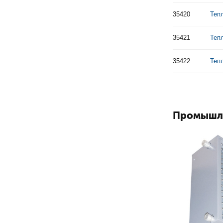
35420
Теп
35421
Теп
35422
Теп
Промышл