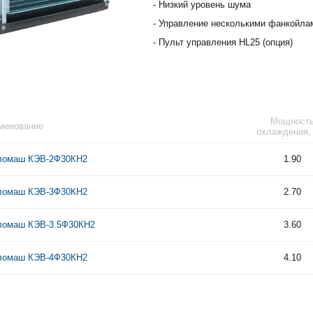
- Низкий уровень шума
- Управление несколькими фанкойлам
- Пульт управления HL25 (опция)
Мощност
менование
охлаждения,
ломаш КЭВ-2Ф30КН2
1.90
ломаш КЭВ-3Ф30КН2
2.70
ломаш КЭВ-3.5Ф30КН2
3.60
ломаш КЭВ-4Ф30КН2
4.10