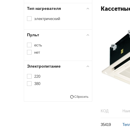
Кассетны
Тип нагревателя
электрический
Пульт
есть
нет
Электропитание
220
380
Сбросить
КОД
Наи
35419
Теп