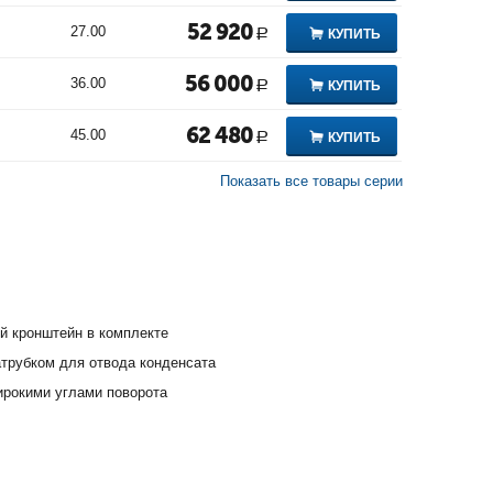
52 920
27.00
КУПИТЬ
Р
56 000
36.00
КУПИТЬ
Р
62 480
45.00
КУПИТЬ
Р
Показать все товары серии
й кронштейн в комплекте
атрубком для отвода конденсата
ирокими углами поворота