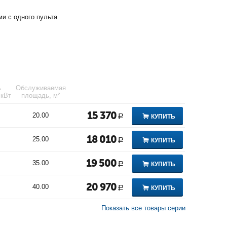
и с одного пульта
ь
Обслуживаемая
 кВт
площадь, м²
15 370
20.00
КУПИТЬ
Р
18 010
25.00
КУПИТЬ
Р
19 500
35.00
КУПИТЬ
Р
20 970
40.00
КУПИТЬ
Р
Показать все товары серии