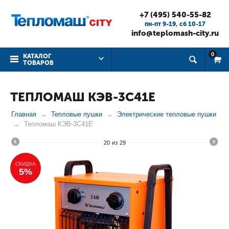
+7 (495) 540-55-82
пн-пт 9-19, cб 10-17
info@teplomash-city.ru
0
КАТАЛОГ
ТОВАРОВ
ТЕПЛОМАШ КЭВ-3С41Е
Главная
Тепловые пушки
Электрические тепловые пушки
Тепломаш КЭВ-3С41Е
20
из
29
СКИДКА
5%