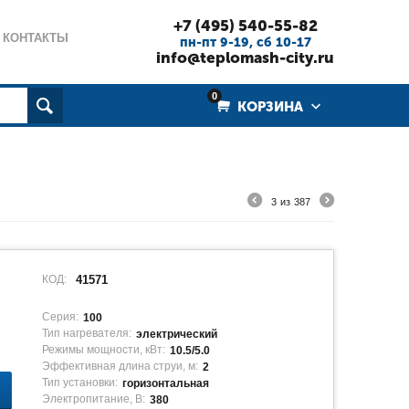
+7 (495) 540-55-82
КОНТАКТЫ
пн-пт 9-19, cб 10-17
info@teplomash-city.ru
0
КОРЗИНА
3
из
387
КОД:
41571
Серия:
100
Тип нагревателя:
электрический
Режимы мощности, кВт:
10.5/5.0
Эффективная длина струи, м:
2
Тип установки:
горизонтальная
Электропитание, В:
380