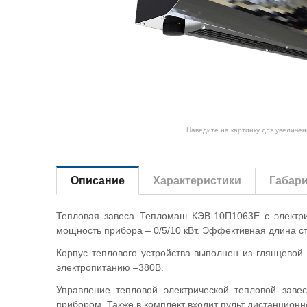
Наведите на картинку для увеличен
Описание
Характеристики
Габар
Тепловая завеса Тепломаш КЭВ-10П1063E с электри
мощность прибора – 0/5/10 кВт. Эффективная длина ст
Корпус теплового устройства выполнен из глянцевой
электропитанию –380В.
Управление тепловой электрической тепловой зав
прибором. Также в комплект входит пульт дистанционн