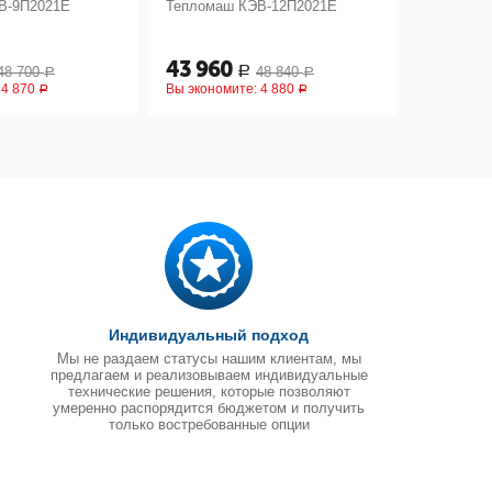
В-9П2021Е
Тепломаш КЭВ-12П2021Е
Тепломаш
43 960
45 50
48 700
48 840
Р
Р
Р
:
4 870
Вы экономите:
4 880
Вы эконом
Р
Р
Индивидуальный подход
Мы не раздаем статусы нашим клиентам, мы
предлагаем и реализовываем индивидуальные
технические решения, которые позволяют
умеренно распорядится бюджетом и получить
только востребованные опции