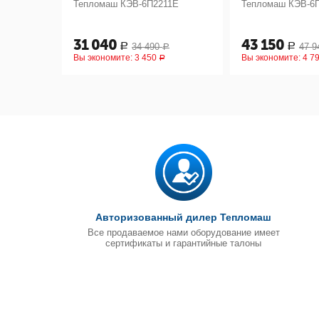
123Е
Тепломаш КЭВ-6П2211Е
Тепломаш КЭВ-6
31 040
43 150
34 490
47 9
Р
Р
Р
Вы экономите:
3 450
Вы экономите:
4 7
Р
Авторизованный дилер Тепломаш
Все продаваемое нами оборудование имеет
сертификаты и гарантийные талоны