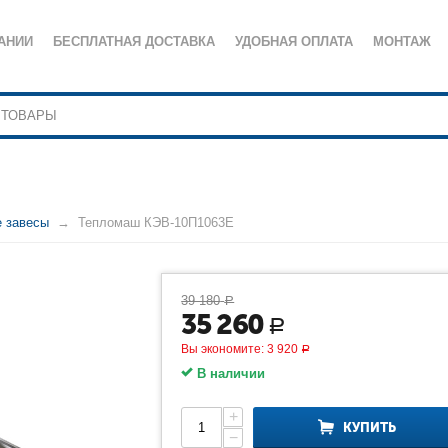
АНИИ
БЕСПЛАТНАЯ ДОСТАВКА
УДОБНАЯ ОПЛАТА
МОНТАЖ
е завесы
Тепломаш КЭВ-10П1063Е
39 180
Р
35 260
Р
Вы экономите:
3 920
Р
В наличии
+
КУПИТЬ
−