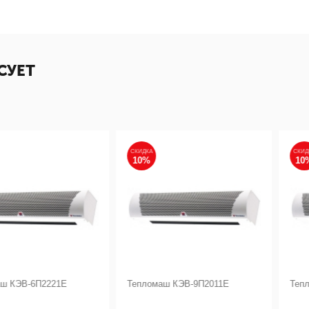
СУЕТ
СКИДКА
СКИДКА
10%
10%
П2221Е
Тепломаш КЭВ-9П2011Е
Тепломаш КЭ