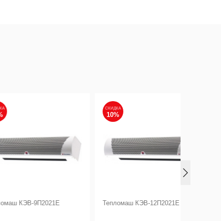
СКИДКА
СКИДКА
10%
10%
В-9П2021Е
Тепломаш КЭВ-12П2021Е
Тепломаш