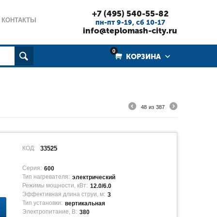
+7 (495) 540-55-82
КОНТАКТЫ
пн-пт 9-19, cб 10-17
info@teplomash-city.ru
0
КОРЗИНА
48
из
387
КОД:
33525
Серия:
600
Тип нагревателя:
электрический
Режимы мощности, кВт:
12.0/6.0
Эффективная длина струи, м:
3
Тип установки:
вертикальная
Электропитание, В:
380