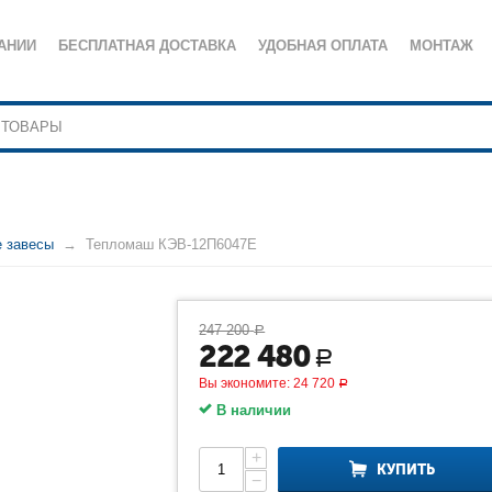
АНИИ
БЕСПЛАТНАЯ ДОСТАВКА
УДОБНАЯ ОПЛАТА
МОНТАЖ
е завесы
Тепломаш КЭВ-12П6047Е
247 200
Р
222 480
Р
Вы экономите:
24 720
Р
В наличии
+
КУПИТЬ
−