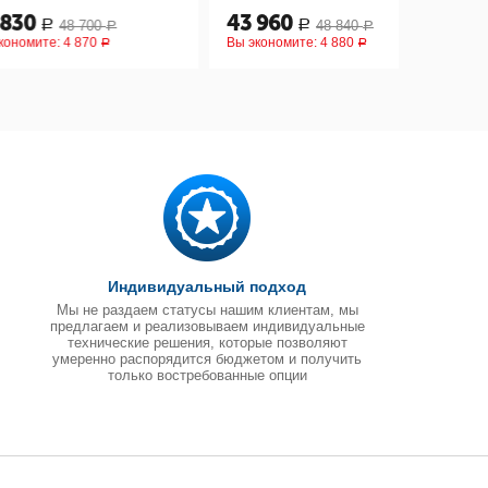
43 960
45 50
48 700
48 840
Р
Р
Р
:
4 870
Вы экономите:
4 880
Вы эконом
Р
Р
Индивидуальный подход
Мы не раздаем статусы нашим клиентам, мы
предлагаем и реализовываем индивидуальные
технические решения, которые позволяют
умеренно распорядится бюджетом и получить
только востребованные опции