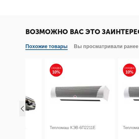
ВОЗМОЖНО ВАС ЭТО ЗАИНТЕРЕ
Похожие товары
Вы просматривали ранее
СКИДКА
СКИДКА
10%
10%
123Е
Тепломаш КЭВ-6П2211Е
Тепломаш КЭВ-6