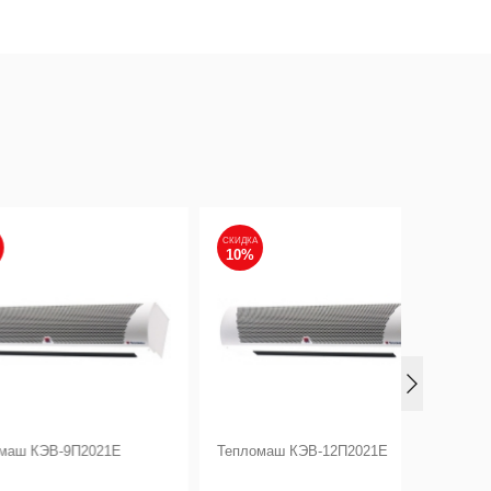
СКИДКА
СКИДКА
10%
10%
В-9П2021Е
Тепломаш КЭВ-12П2021Е
Тепломаш