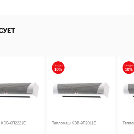
СУЕТ
СКИДКА
СКИДКА
10%
10%
П2221Е
Тепломаш КЭВ-9П2011Е
Тепломаш КЭ