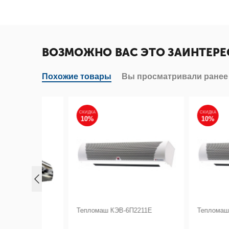
ВОЗМОЖНО ВАС ЭТО ЗАИНТЕРЕ
Похожие товары
Вы просматривали ранее
СКИДКА
СКИДКА
10%
10%
123Е
Тепломаш КЭВ-6П2211Е
Тепломаш КЭВ-6