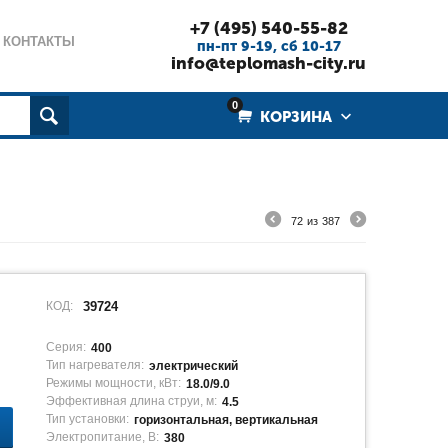
+7 (495) 540-55-82
КОНТАКТЫ
пн-пт 9-19, cб 10-17
info@teplomash-city.ru
0
КОРЗИНА
72
из
387
КОД:
39724
Серия:
400
Тип нагревателя:
электрический
Режимы мощности, кВт:
18.0/9.0
Эффективная длина струи, м:
4.5
Тип установки:
горизонтальная, вертикальная
Электропитание, В:
380