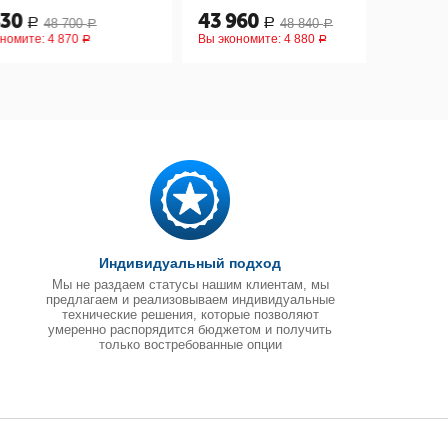
43 960
45 50
48 700
48 840
Р
Р
Р
:
4 870
Вы экономите:
4 880
Вы эконом
Р
Р
Индивидуальный подход
Мы не раздаем статусы нашим клиентам, мы
предлагаем и реализовываем индивидуальные
технические решения, которые позволяют
умеренно распорядится бюджетом и получить
только востребованные опции