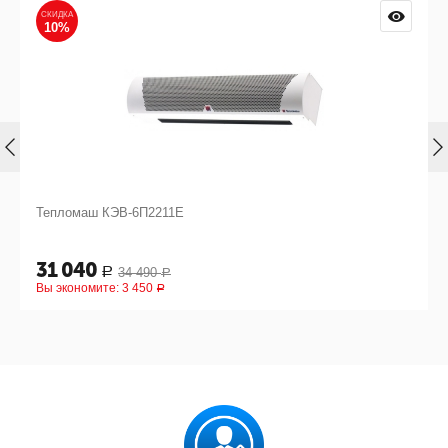
СКИДКА
10%
Тепломаш КЭВ-6П2211Е
31 040
34 490
Р
Р
Вы экономите:
3 450
Р