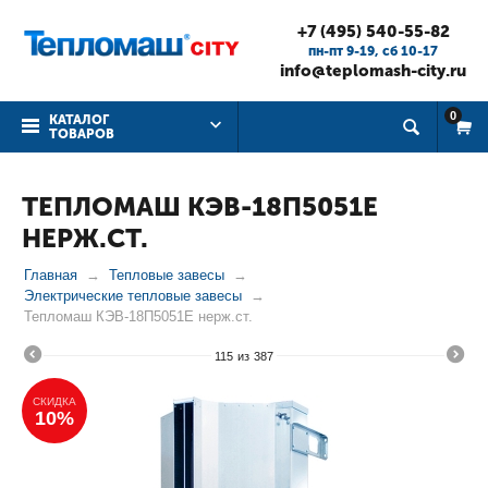
+7 (495) 540-55-82
пн-пт 9-19, cб 10-17
info@teplomash-city.ru
0
КАТАЛОГ
ТОВАРОВ
ТЕПЛОМАШ КЭВ-18П5051Е
НЕРЖ.СТ.
Главная
Тепловые завесы
Электрические тепловые завесы
Тепломаш КЭВ-18П5051Е нерж.ст.
115
из
387
СКИДКА
10%