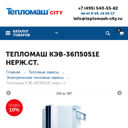
+7 (495) 540-55-82
пн-пт 9-19, cб 10-17
info@teplomash-city.ru
0
КАТАЛОГ
ТОВАРОВ
ТЕПЛОМАШ КЭВ-36П5051Е
НЕРЖ.СТ.
Главная
Тепловые завесы
Электрические тепловые завесы
Тепломаш КЭВ-36П5051Е нерж.ст.
259
из
387
СКИДКА
10%