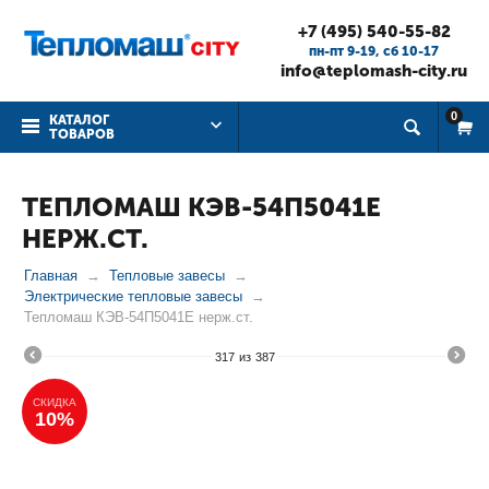
+7 (495) 540-55-82
пн-пт 9-19, cб 10-17
info@teplomash-city.ru
0
КАТАЛОГ
ТОВАРОВ
ТЕПЛОМАШ КЭВ-54П5041Е
НЕРЖ.СТ.
Главная
Тепловые завесы
Электрические тепловые завесы
Тепломаш КЭВ-54П5041Е нерж.ст.
317
из
387
СКИДКА
10%