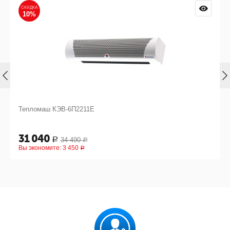
СКИДКА
10%
Тепломаш КЭВ-6П2211Е
31 040
34 490
Р
Р
Вы экономите:
3 450
Р