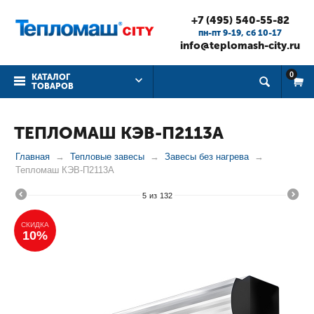
+7 (495) 540-55-82
пн-пт 9-19, cб 10-17
info@teplomash-city.ru
0
КАТАЛОГ
ТОВАРОВ
ТЕПЛОМАШ КЭВ-П2113А
Главная
Тепловые завесы
Завесы без нагрева
Тепломаш КЭВ-П2113А
5
из
132
СКИДКА
10%