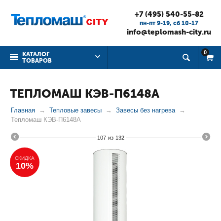
+7 (495) 540-55-82
пн-пт 9-19, cб 10-17
info@teplomash-city.ru
0
КАТАЛОГ
ТОВАРОВ
ТЕПЛОМАШ КЭВ-П6148А
Главная
Тепловые завесы
Завесы без нагрева
Тепломаш КЭВ-П6148А
107
из
132
СКИДКА
10%