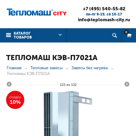
+7 (495) 540-55-82
пн-пт 9-19, cб 10-17
info@teplomash-city.ru
0
КАТАЛОГ
ТОВАРОВ
ТЕПЛОМАШ КЭВ-П7021А
Главная
Тепловые завесы
Завесы без нагрева
Тепломаш КЭВ-П7021А
123
из
132
СКИДКА
10%