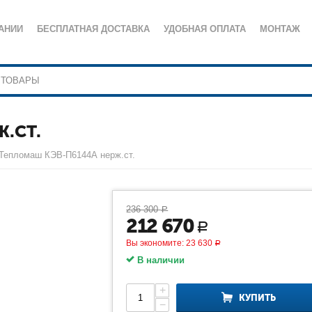
АНИИ
БЕСПЛАТНАЯ ДОСТАВКА
УДОБНАЯ ОПЛАТА
МОНТАЖ
.СТ.
Тепломаш КЭВ-П6144А нерж.ст.
236 300
Р
212 670
Р
Вы экономите:
23 630
Р
В наличии
+
КУПИТЬ
−