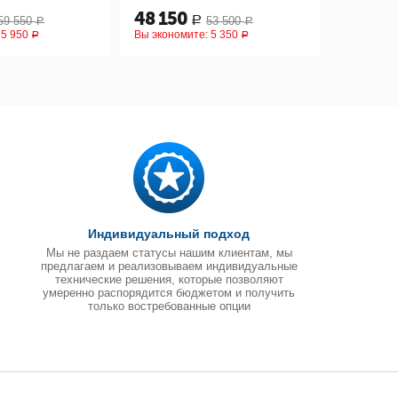
48 150
69 260
59 550
53 500
Р
Р
Р
:
5 950
Вы экономите:
5 350
Вы эконом
Р
Р
Индивидуальный подход
Мы не раздаем статусы нашим клиентам, мы
предлагаем и реализовываем индивидуальные
технические решения, которые позволяют
умеренно распорядится бюджетом и получить
только востребованные опции