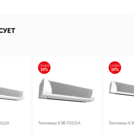
СУЕТ
СКИДКА
СКИДКА
10%
10%
3111А
Тепломаш КЭВ-П3131А
Тепломаш КЭ