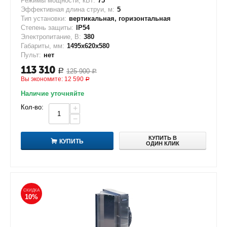
Режимы мощности, кВт:
75
Эффективная длина струи, м:
5
Тип установки:
вертикальная, горизонтальная
Степень защиты:
IP54
Электропитание, В:
380
Габариты, мм:
1495х620х580
Пульт:
нет
113 310
125 900
Р
Р
Вы экономите:
12 590
Р
Наличие уточняйте
Кол-во:
+
−
КУПИТЬ В
КУПИТЬ
ОДИН КЛИК
СКИДКА
10%