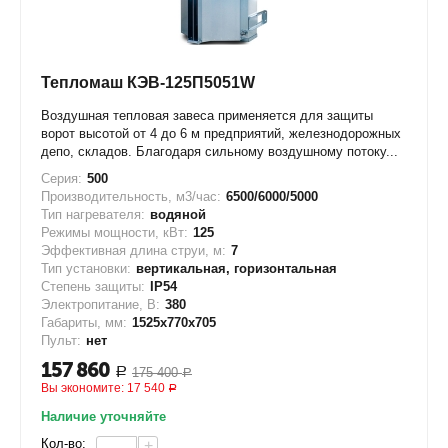
Тепломаш КЭВ-125П5051W
Воздушная тепловая завеса применяется для защиты
ворот высотой от 4 до 6 м предприятий, железнодорожных
депо, складов. Благодаря сильному воздушному потоку...
Серия:
500
Производительность, м3/час:
6500/6000/5000
Тип нагревателя:
водяной
Режимы мощности, кВт:
125
Эффективная длина струи, м:
7
Тип установки:
вертикальная, горизонтальная
Степень защиты:
IP54
Электропитание, В:
380
Габариты, мм:
1525х770х705
Пульт:
нет
157 860
175 400
Р
Р
Вы экономите:
17 540
Р
Наличие уточняйте
Кол-во:
+