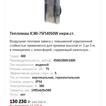
Тепломаш КЭВ-75П4050W нерж.ст.
Воздушная тепловая завеса с повышенной коррозионной
стойкостью применяется для проемов высотой от 3 до 5 м.
в помещениях с атмосферой, содержащей капельную...
Серия:
400
Производительность, м3/час:
4500/2800/1800
Тип нагревателя:
водяной
Режимы мощности, кВт:
75
Эффективная длина струи, м:
5
Тип установки:
вертикальная, горизонтальная
Степень защиты:
IP54
Электропитание, В:
380
Габариты, мм:
1495х620х580
Пульт:
нет
130 230
144 700
Р
Р
Вы экономите:
14 470
Р