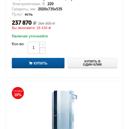
Электропитание, В:
220
Габариты, мм:
2020х735х535
Пульт:
есть
237 870
264 300
Р
Р
Вы экономите:
26 430
Р
Наличие уточняйте
Кол-во:
+
−
КУПИТЬ В
КУПИТЬ
ОДИН КЛИК
СКИДКА
10%