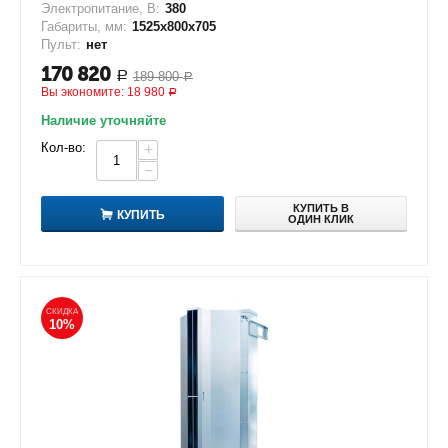
Электропитание, В:
380
Габариты, мм:
1525х800х705
Пульт:
нет
170 820
189 800
Р
Р
Вы экономите:
18 980
Р
Наличие уточняйте
Кол-во:
+
−
КУПИТЬ В
КУПИТЬ
ОДИН КЛИК
СКИДКА
10%