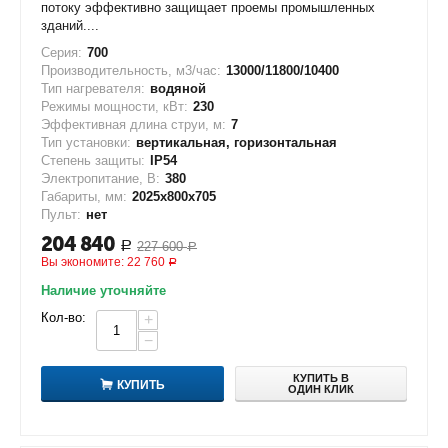
потоку эффективно защищает проемы промышленных
зданий....
Серия:
700
Производительность, м3/час:
13000/11800/10400
Тип нагревателя:
водяной
Режимы мощности, кВт:
230
Эффективная длина струи, м:
7
Тип установки:
вертикальная, горизонтальная
Степень защиты:
IP54
Электропитание, В:
380
Габариты, мм:
2025х800х705
Пульт:
нет
204 840
227 600
Р
Р
Вы экономите:
22 760
Р
Наличие уточняйте
Кол-во:
+
−
КУПИТЬ В
КУПИТЬ
ОДИН КЛИК