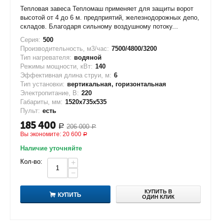
Тепловая завеса Тепломаш применяет для защиты ворот
высотой от 4 до 6 м. предприятий, железнодорожных депо,
складов. Благодаря сильному воздушному потоку...
Серия:
500
Производительность, м3/час:
7500/4800/3200
Тип нагревателя:
водяной
Режимы мощности, кВт:
140
Эффективная длина струи, м:
6
Тип установки:
вертикальная, горизонтальная
Электропитание, В:
220
Габариты, мм:
1520х735х535
Пульт:
есть
185 400
206 000
Р
Р
Вы экономите:
20 600
Р
Наличие уточняйте
Кол-во:
+
−
КУПИТЬ В
КУПИТЬ
ОДИН КЛИК