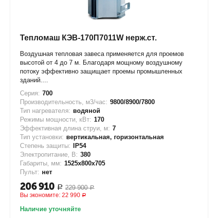
Тепломаш КЭВ-170П7011W нерж.ст.
Воздушная тепловая завеса применяется для проемов
высотой от 4 до 7 м. Благодаря мощному воздушному
потоку эффективно защищает проемы промышленных
зданий....
Серия:
700
Производительность, м3/час:
9800/8900/7800
Тип нагревателя:
водяной
Режимы мощности, кВт:
170
Эффективная длина струи, м:
7
Тип установки:
вертикальная, горизонтальная
Степень защиты:
IP54
Электропитание, В:
380
Габариты, мм:
1525х800х705
Пульт:
нет
206 910
229 900
Р
Р
Вы экономите:
22 990
Р
Наличие уточняйте