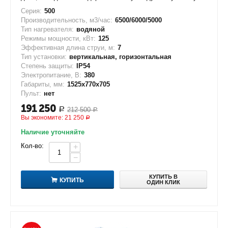
Серия:
500
Производительность, м3/час:
6500/6000/5000
Тип нагревателя:
водяной
Режимы мощности, кВт:
125
Эффективная длина струи, м:
7
Тип установки:
вертикальная, горизонтальная
Степень защиты:
IP54
Электропитание, В:
380
Габариты, мм:
1525х770х705
Пульт:
нет
191 250
212 500
Р
Р
Вы экономите:
21 250
Р
Наличие уточняйте
Кол-во:
+
−
КУПИТЬ В
КУПИТЬ
ОДИН КЛИК